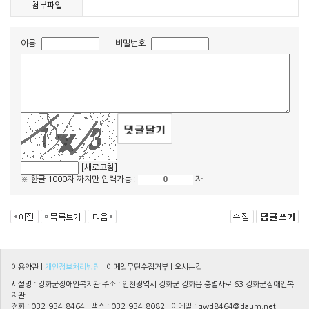
첨부파일
이름
비밀번호
[새로고침]
※ 한글 1000자 까지만 입력가능 :
자
이용약관
|
개인정보처리방침
|
이메일무단수집거부
|
오시는길
시설명 : 강화군장애인복지관 주소 : 인천광역시 강화군 강화읍 충렬사로 63 강화군장애인복
지관
전화 : 032-934-8464 | 팩스 : 032-934-8082 | 이메일 :
gwd8464@daum.net