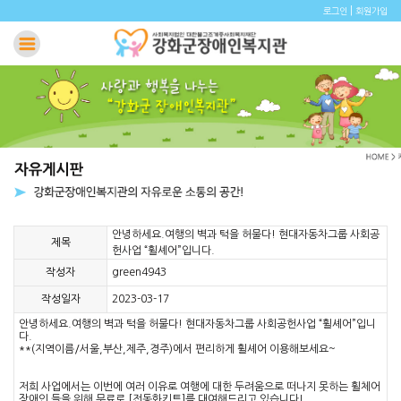
|
로그인
회원가입
안녕하세요.여행의 벽과 턱을 허물다! 현대자동차그룹 사회공
제목
헌사업 “휠셰어”입니다.
작성자
green4943
작성일자
2023-03-17
안녕하세요.여행의 벽과 턱을 허물다! 현대자동차그룹 사회공헌사업 “휠셰어”입니
다.
**(지역이름/서울,부산,제주,경주)에서 편리하게 휠셰어 이용해보세요~
저희 사업에서는 이번에 여러 이유로 여행에 대한 두려움으로 떠나지 못하는 휠체어
장애인 들을 위해 무료로 [전동화키트]를 대여해드리고 있습니다!