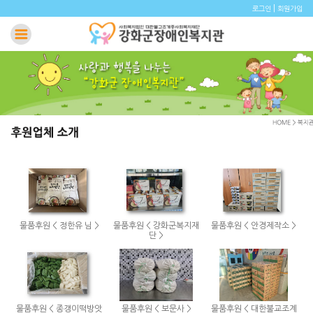
|
로그인
회원가입
물품후원 < 정한유 님 >
물품후원 < 강화군복지재
물품후원 < 안경제작소 >
단 >
물품후원 < 종갱이떡방앗
물품후원 < 보문사 >
물품후원 < 대한불교조계