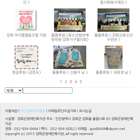
간 >
종사회복지재단 >
강화 아이쿱협동조합 지원
물품후원 <청소년범죄예
물품후원 < 강화군청소년
방위원 강화지구협의회>
수련관 >
현금후원 <금문도>
물품후원 < 신봉자 님 >
물품후원 < 최윤정 님 >
1
2
3
4
5
이용약관
|
개인정보처리방침
|
이메일무단수집거부
|
오시는길
시설명 : 강화군장애인복지관 주소 : 인천광역시 강화군 강화읍 충렬사로 63 강화군장애인복
지관
전화 : 032-934-8464 | 팩스 : 032-934-8082 | 이메일 :
gwd8464@daum.net
copyright (c) 2015 강화군장애인복지관, all right reserved.