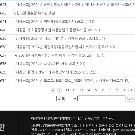
643
[채용공고] 2024년 장애인활동지원(전담관리인력) 1차 서류전형 합격자 공고(6.5
642
6월 6일 현충일 복지관 휴관
641
[채용공고] 2024년 직원채용(사회복지사) 공고 (5.31)
640
[채용공고] 최중증장애인 채용관련 최종합격자 공고(5.31)
639
[강사채용] 2024년 레크리에이션 강사채용 공고(2024.5.31)
638
[채용공고] 2024년 직원채용(활동지원사업 사회복지사) 공고 (5.29)
637
★ 2024년 사회복지현장실습(하계) 모집안내 (5. 29. ~ 6. 7.)
636
[채용공고] 2024년 중증장애인 채용 공고(5.21)
635
[채용안내] 장애인일자리 채용정보 안내(2024년 5-2월)
634
[채용공고] 2024년 프로그램(요가교실_레크리에이션) 강사채용 재공고(5.17)
11
12
13
14
15
16
17
18
19
20
이용약관
|
개인정보처리방침
|
이메일무단수집거부
|
오시는길
시설명 : 강화군장애인복지관 주소 : 인천광역시 강화군 강화읍 충렬사로 6
전화 : 032-934-8464 | 팩스 : 032-934-8082 | 이메일 :
gwd8464@da
copyright (c) 2015 강화군장애인복지관, all right reserved.