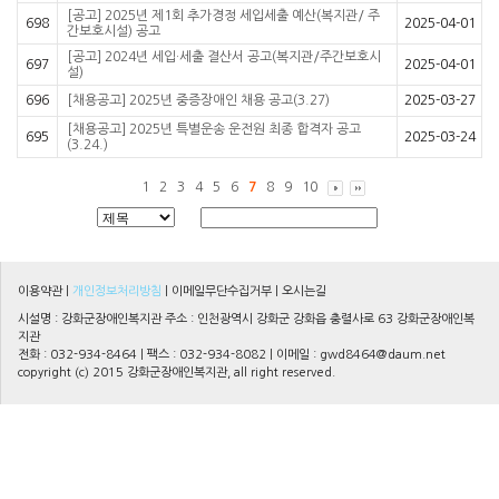
[공고] 2025년 제1회 추가경정 세입세출 예산(복지관/ 주
698
2025-04-01
간보호시설) 공고
[공고] 2024년 세입·세출 결산서 공고(복지관/주간보호시
697
2025-04-01
설)
696
[채용공고] 2025년 중증장애인 채용 공고(3.27)
2025-03-27
[채용공고] 2025년 특별운송 운전원 최종 합격자 공고
695
2025-03-24
(3.24.)
1
2
3
4
5
6
7
8
9
10
이용약관
|
개인정보처리방침
|
이메일무단수집거부
|
오시는길
시설명 : 강화군장애인복지관 주소 : 인천광역시 강화군 강화읍 충렬사로 63 강화군장애인복
지관
전화 : 032-934-8464 | 팩스 : 032-934-8082 | 이메일 :
gwd8464@daum.net
copyright (c) 2015 강화군장애인복지관, all right reserved.