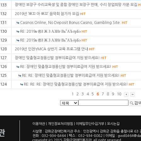
장애인 보장구 수리교육생 및 종합 장애인 보장구 판매, 수리 창업희망 자분 모집
133
H
132
2019년 ‘뽀꼬 아 뽀꼬’ 음악회 참가자 모집
HIT
131
Casinos Online, No Deposit Bonus Casino, Gambling Site.
HIT
130
RE: 2019в ®З Ж З АЗИё Вь°АЪ ёрБэ
HIT
129
RE: 2019в ®З Ж З АЗИё Вь°АЪ ёрБэ
HIT
128
2019년 인천YMCA 상반기 교육 프로그램 안내
HIT
127
장애인 맞춤형교정용신발 정부의료급여 지원 받으세요!
HIT
126
RE: 장애인 맞춤형교정용신발 정부의료급여 지원 받으세요!
HIT
125
RE: RE: 장애인 맞춤형교정용신발 정부의료급여 지원 받으세요!
HIT
124
RE: RE: RE: 장애인 맞춤형교정용신발 정부의료급여 지원 받으세요!
HIT
1
2
3
4
5
6
7
8
9
10
이용약관
|
개인정보처리방침
|
이메일무단수집거부
|
오시는길
시설명 : 강화군장애인복지관 주소 : 인천광역시 강화군 강화읍 충렬사로 6
전화 : 032-934-8464 | 팩스 : 032-934-8082 | 이메일 :
gwd8464@da
copyright (c) 2015 강화군장애인복지관, all right reserved.