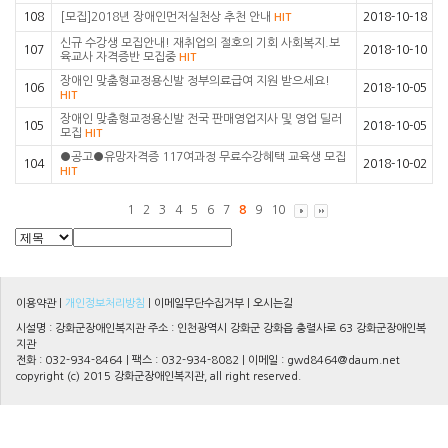
108
[모집]2018년 장애인먼저실천상 추천 안내
2018-10-18
HIT
신규 수강생 모집안내! 재취업의 절호의 기회 사회복지.보
107
2018-10-10
육교사 자격증반 모집중
HIT
장애인 맞춤형교정용신발 정부의료급여 지원 받으세요!
106
2018-10-05
HIT
장애인 맞춤형교정용신발 전국 판매영업지사 및 영업 딜러
105
2018-10-05
모집
HIT
●공고●유망자격증 117여과정 무료수강혜택 교육생 모집
104
2018-10-02
HIT
1
2
3
4
5
6
7
8
9
10
이용약관
|
개인정보처리방침
|
이메일무단수집거부
|
오시는길
시설명 : 강화군장애인복지관 주소 : 인천광역시 강화군 강화읍 충렬사로 63 강화군장애인복
지관
전화 : 032-934-8464 | 팩스 : 032-934-8082 | 이메일 :
gwd8464@daum.net
copyright (c) 2015 강화군장애인복지관, all right reserved.