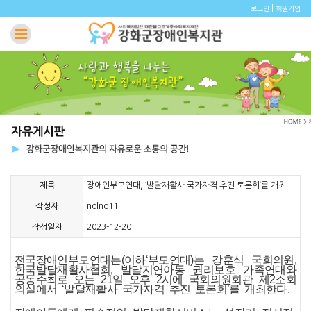
|
로그인
회원가입
제목
장애인부모연대, ‘발달재활사 국가자격 추진 토론회’를 개최
작성자
nolno11
작성일자
2023-12-20
전국장애인부모연대는(이하‘부모연대)는 강훈식 국회의원,
한국발달재활사협회, 발달지연아동 권리보호 가족연대와
공동주최로 오는 21일 오후 2시에 국회의원회관 제2소회
의실에서 ‘발달재활사 국가자격 추진 토론회’를 개최한다.