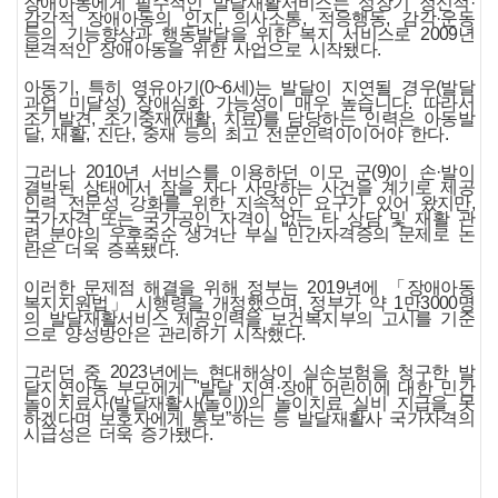
장애아동에게 필수적인 발달재활서비스는 성장기 정신적·
감각적 장애아동의 인지, 의사소통, 적응행동, 감각·운동
등의 기능향상과 행동발달을 위한 복지 서비스로 2009년
본격적인 장애아동을 위한 사업으로 시작됐다.
아동기, 특히 영유아기(0~6세)는 발달이 지연될 경우(발달
과업 미달성) 장애심화 가능성이 매우 높습니다. 따라서
조기발견, 조기중재(재활, 치료)를 담당하는 인력은 아동발
달, 재활, 진단, 중재 등의 최고 전문인력이이어야 한다.
그러나 2010년 서비스를 이용하던 이모 군(9)이 손·발이
결박된 상태에서 잠을 자다 사망하는 사건을 계기로 제공
인력 전문성 강화를 위한 지속적인 요구가 있어 왔지만,
국가자격 또는 국가공인 자격이 없는 타 상담 및 재활 관
련 분야의 우후죽순 생겨난 부실 민간자격증의 문제로 논
란은 더욱 증폭됐다.
이러한 문제점 해결을 위해 정부는 2019년에 「장애아동
복지지원법」 시행령을 개정했으며, 정부가 약 1만3000명
의 발달재활서비스 제공인력을 보건복지부의 고시를 기준
으로 양성방안은 관리하기 시작했다.
그러던 중 2023년에는 현대해상이 실손보험을 청구한 발
달지연아동 부모에게 "발달 지연·장애 어린이에 대한 민간
놀이치료사(발달재활사(놀이))의 놀이치료 실비 지급을 못
하겠다며 보호자에게 통보”하는 등 발달재활사 국가자격의
시급성은 더욱 증가됐다.