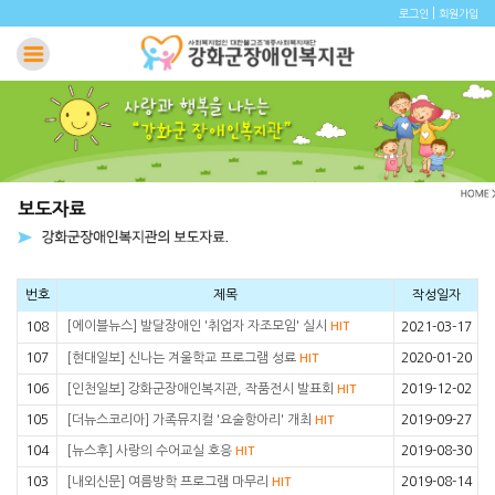
|
로그인
회원가입
번호
제목
작성일자
[에이블뉴스] 발달장애인 '취업자 자조모임' 실시
108
HIT
2021-03-17
107
[현대일보] 신나는 겨울학교 프로그램 성료
2020-01-20
HIT
106
[인천일보] 강화군장애인복지관, 작품전시 발표회
2019-12-02
HIT
105
[더뉴스코리아] 가족뮤지컬 '요술항아리' 개최
2019-09-27
HIT
104
[뉴스후] 사랑의 수어교실 호응
2019-08-30
HIT
103
[내외신문] 여름방학 프로그램 마무리
2019-08-14
HIT