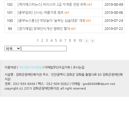
102
[케이에스피뉴스] 바리스타 2급 자격증 전원 취득
2019-08-09
HIT
101
[중부일보] 신나는 여름가족 캠프
2019-08-06
HIT
100
[중부뉴스통신] 마당놀이 '놀부는 심술대장' 개최
2019-07-24
HIT
99
[경기매일] 장애인식개선 캠페인 펼쳐
2019-07-22
HIT
1
2
3
4
5
6
7
8
9
10
이용약관
|
개인정보처리방침
|
이메일무단수집거부
|
오시는길
시설명 : 강화군장애인복지관 주소 : 인천광역시 강화군 강화읍 충렬사로 63 강화군장애인복
지관
전화 : 032-934-8464 | 팩스 : 032-934-8082 | 이메일 :
gwd8464@daum.net
copyright (c) 2015 강화군장애인복지관, all right reserved.