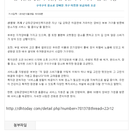
http://dhtoday.com/detail.php?number=78137&thread=22r12
첨부파일