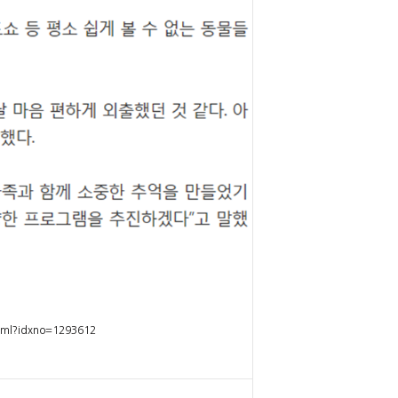
tml?idxno=1293612