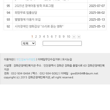
95
2025년 장애아동 방학 프로그램
2025-07-07
94
희망무료 법률상담
2025-06-02
93
별별형제 이용자 모집
2025-05-13
92
시각장애인 영화감상 "소리로 듣는 영화"
2025-05-13
1
2
3
4
5
6
7
8
9
10
이용약관
|
개인정보처리방침
|
이메일무단수집거부
|
오시는길
시설명 : 강화군장애인복지관 주소 : 인천광역시 강화군 강화읍 충렬사로 63 강화군장애인복
지관
전화 : 032-934-8464 | 팩스 : 032-934-8082 | 이메일 :
gwd8464@daum.net
copyright (c) 2015 강화군장애인복지관, all right reserved.