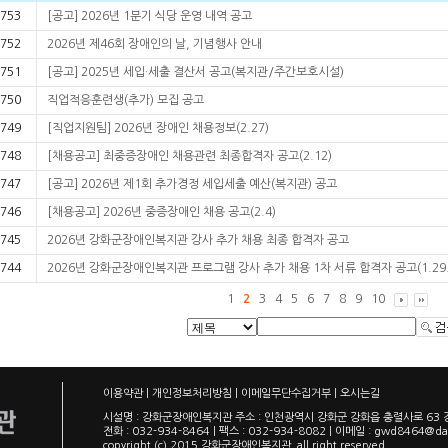
753
[공고] 2026년 1분기 식당 운영 내역 공고
752
2026년 제46회 장애인의 날, 기념행사 안내
751
[공고] 2025년 세입·세출 결산서 공고(복지관/주간보호시설)
750
직업적응훈련생(추가) 모집 공고
749
[직업지원팀] 2026년 장애인 채용정보(2.27)
748
[채용공고] 최중증장애인 채용관련 최종합격자 공고(2.12)
747
[공고] 2026년 제1회 추가경정 세입세출 예산(복지관) 공고
746
[채용공고] 2026년 중증장애인 채용 공고(2.4)
745
2026년 강화군장애인복지관 강사 추가 채용 최종 합격자 공고
744
2026년 강화군장애인복지관 프로그램 강사 추가 채용 1차 서류 합격자 공고(1.29.
1
2
3
4
5
6
7
8
9
10
이용약관
|
개인정보처리방침
|
이메일무단수집거부
|
오시는길
시설명 : 강화군장애인복지관 주소 : 인천광역시 강화군 강화읍 충렬사로 6
전화 : 032-934-8464 | 팩스 : 032-934-8082 | 이메일 :
gwd8464@da
copyright (c) 2015 강화군장애인복지관, all right reserved.