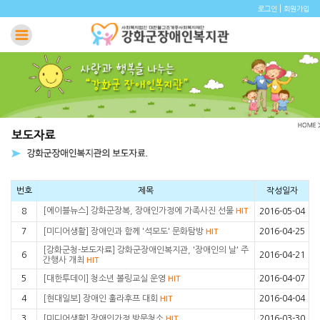
|
로그인
회원가입
번호
제목
작성일자
[에이블뉴스] 강화군장복, 장애인가정에 가족사진 선물
8
HIT
2016-05-04
7
[미디어생활] 장애인과 함께 '석모도' 문화탐방
2016-04-25
HIT
[강화군청-보도자료] 강화군장애인복지관, '장애인의 날' 주
6
2016-04-21
간행사 개최
HIT
5
[대한투데이] 청소년 볼링교실 운영
2016-04-07
HIT
4
[현대일보] 장애인 훌라후프 대회
2016-04-04
HIT
3
[미디어생활] 장애인가정 방문청소
2016-03-30
HIT